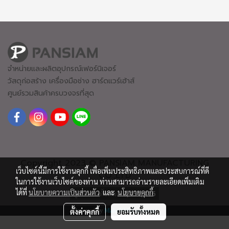
จำหน่ายและผลิตอุปกรณ์เฟอร์นิเจอร์
วัสดุก่อสร้าง เครื่องมือช่าง ฮาร์ดแวร์
เฮ้าส์
ศูนย์รวมสินค้าครบวงจรที่สุด
Copyright 2023 © PANSIAM MANUFACTURING
เว็บไซต์นี้มีการใช้งานคุกกี้ เพื่อเพิ่มประสิทธิภาพและประสบการณ์ที่ดี
CO.,LTD
ในการใช้งานเว็บไซต์ของท่าน ท่านสามารถอ่านรายละเอียดเพิ่มเติม
ได้ที่
นโยบายความเป็นส่วนตัว
และ
นโยบายคุกกี้
ผู้เข้าชมทั้งหมด
2,451,416
Powered by
MakeWebEasy.com
ตั้งค่าคุกกี้
ยอมรับทั้งหมด