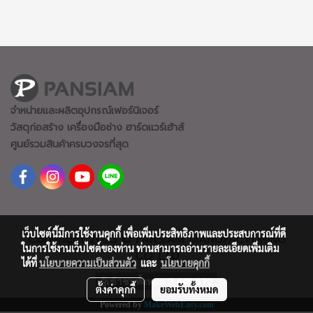
จำหน่ายและผลิตอุปกรณ์เฟอร์นิเจอร์
วัสดุก่อสร้าง เครื่องมือช่าง ฮาร์ดแวร์
เฮ้าส์
ศูนย์รวมสินค้าครบวงจรที่สุด
เว็บไซต์นี้มีการใช้งานคุกกี้ เพื่อเพิ่มประสิทธิภาพและประสบการณ์ที่ดี
Copyright 2023 © PANSIAM MANUFACTURING
ในการใช้งานเว็บไซต์ของท่าน ท่านสามารถอ่านรายละเอียดเพิ่มเติม
CO.,LTD
ได้ที่
นโยบายความเป็นส่วนตัว
และ
นโยบายคุกกี้
ผู้เข้าชมทั้งหมด
2,440,572
ตั้งค่าคุกกี้
ยอมรับทั้งหมด
Powered by
MakeWebEasy.com