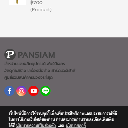
฿700
(Product)
จำหน่ายและผลิตอุปกรณ์เฟอร์นิเจอร์
วัสดุก่อสร้าง เครื่องมือช่าง ฮาร์ดแวร์
เฮ้าส์
ศูนย์รวมสินค้าครบวงจรที่สุด
เว็บไซต์นี้มีการใช้งานคุกกี้ เพื่อเพิ่มประสิทธิภาพและประสบการณ์ที่ดี
Copyright 2023 © PANSIAM MANUFACTURING
ในการใช้งานเว็บไซต์ของท่าน ท่านสามารถอ่านรายละเอียดเพิ่มเติม
CO.,LTD
ได้ที่
นโยบายความเป็นส่วนตัว
และ
นโยบายคุกกี้