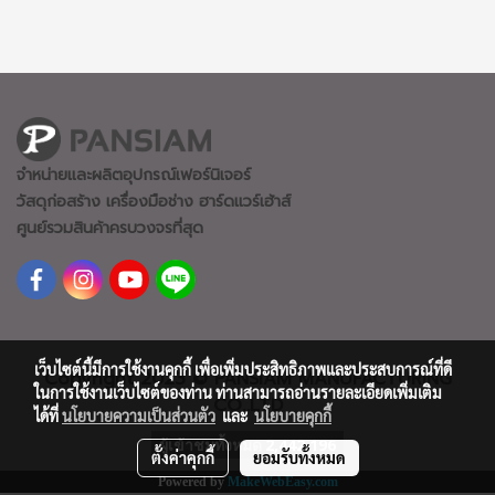
จำหน่ายและผลิตอุปกรณ์เฟอร์นิเจอร์
วัสดุก่อสร้าง เครื่องมือช่าง ฮาร์ดแวร์
เฮ้าส์
ศูนย์รวมสินค้าครบวงจรที่สุด
เว็บไซต์นี้มีการใช้งานคุกกี้ เพื่อเพิ่มประสิทธิภาพและประสบการณ์ที่ดี
Copyright 2023 © PANSIAM MANUFACTURING
ในการใช้งานเว็บไซต์ของท่าน ท่านสามารถอ่านรายละเอียดเพิ่มเติม
CO.,LTD
ได้ที่
นโยบายความเป็นส่วนตัว
และ
นโยบายคุกกี้
ผู้เข้าชมทั้งหมด
2,442,196
ตั้งค่าคุกกี้
ยอมรับทั้งหมด
Powered by
MakeWebEasy.com