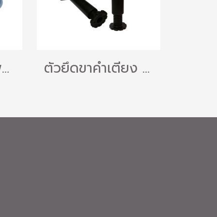
ลูกกลิ้งมุ้งลวดพลาสติกแบบ 3in1 ลูกกลิ้งกดมุ้งลวด มาพร้อมฟังชั่นการใช้งานที่ง่ายเหมาะกับมือใหม่ แพ็ค 1 ชิ้น
ตัวยึดขาค้ำเตียง สำหรับรับเตียง ฐานรับเตียงนอน