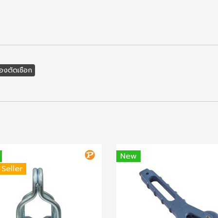
่องตัดเชือก
New
 Seller