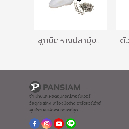
ลูกบิดหางปลามุ้งลวด ตัวล็อคมุ้งลวด หน้าต่าง ประตู พร้อมสกรู แพ็ค 10/20/50 ชุด
จำหน่ายและผลิตอุปกรณ์เฟอร์นิเจอร์
วัสดุก่อสร้าง เครื่องมือช่าง ฮาร์ดแวร์
เฮ้าส์
ศูนย์รวมสินค้าครบวงจรที่สุด