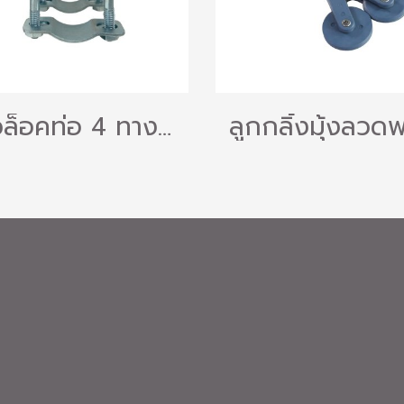
ตัวล็อคท่อ 4 ทาง ดีโบลท์ ตัวรัดท่อ มี 3 ขนาด 20 mm. / 26 mm. / 33 mm. ล็อคท่อแป๊ป ท่อ PVC แป๊ปขาว