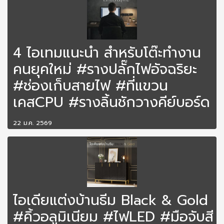
4 ไอเทมแนะนำ สำหรับโต๊ะทำงาน
คนยุคใหม่ #รางปลั๊กไฟอัจฉริยะ
#ช่องเก็บสายไฟ #ที่แขวน
เคสCPU #รางลิ้นชักวางคีย์บอร์ด
22 ม.ค. 2569
ไอเดียแต่งบ้านธีม Black & Gold
#คิ้วอลูมิเนียม #ไฟLED #มือจับสี