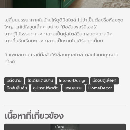
เปลี่ยนบรรยากาศในบ้านให้ดูดีมีสไตล์ ไม่จำเป็นต้องรื้อห้องชุด
ใหญ่ แค่ใส่ใจจุดเล็กๆ อย่าง "มือจับเฟอร์นิเจอร์"
จากตู้ไม้ธรรมดา -> กลายเป็นตู้สไตล์วินเทจสุดคลาสสิก
จากลิ้นชักเรียบๆ -> กลายเป็นงานโมเดิร์นสุดเนี๊ยบ
ที่ แพนสยาม เรามีมือจับให้เลือกทุกสไตล์ ตอบโจทย์ทุกงาน
ดีไซน์
แต่งบ้าน
ไอเดียแต่งบ้าน
InteriorDesign
มือจับตู้เสื้อผ้า
มือจับลิ้นชัก
อุปกรณ์ฟิตติ้ง
แพนสยาม
HomeDecor
เนื้อหาที่เกี่ยวข้อง