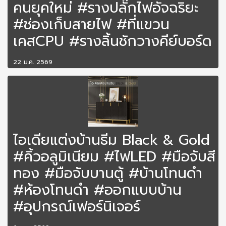
คนยุคใหม่ #รางปลั๊กไฟอัจฉริยะ
#ช่องเก็บสายไฟ #ที่แขวน
เคสCPU #รางลิ้นชักวางคีย์บอร์ด
22 ม.ค. 2569
ไอเดียแต่งบ้านธีม Black & Gold
#คิ้วอลูมิเนียม #ไฟLED #มือจับสี
ทอง #มือจับบานตู้ #บ้านโทนดำ
#ห้องโทนดำ #ออกแบบบ้าน
#อุปกรณ์เฟอร์นิเจอร์