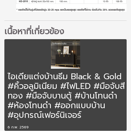
เนื้อหาที่เกี่ยวข้อง
ไอเดียแต่งบ้านธีม Black & Gold
#คิ้วอลูมิเนียม #ไฟLED #มือจับสี
ทอง #มือจับบานตู้ #บ้านโทนดำ
#ห้องโทนดำ #ออกแบบบ้าน
#อุปกรณ์เฟอร์นิเจอร์
6 ก.พ. 2569