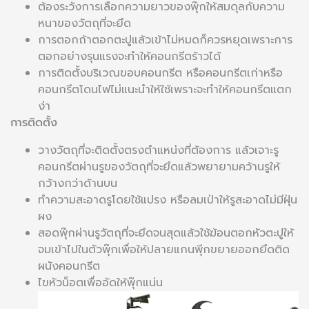
ต้องระวังการเลือกความยาวของพุ๊กให้สมดุลกับความ
หนาของวัตถุที่จะยึด
การตอกถ้าตอกตะปูแล้วเข้าไม่หมดก็ควรหยุดเพราะการ
ตอกอย่างรุนแรงจะทําให้คอนกรีตร้าวได้
การติดตั้งบริเวณขอบคอนกรีต หรือคอนกรีตเก่าหรือ
คอนกรีตโดนไฟไม่แนะนําให้ใช้เพราะจะทําให้คอนกรีตแตก
ง่า
การติดตั้ง
วางวัตถุที่จะติดตั้งตรงตําแหน่งที่ต้องการ แล้วเจาะรู
คอนกรีตผ่านรูของวัตถุที่จะยึดแล้วพยายามคว้านรูให้
กว้างกว่าด้านบน
ทําความสะอาดรูโดยใช้แปรง หรือลมเป่าให้รูสะอาดไม่มีฝุ่น
ผง
สอดพุ๊กผ่านรูวัตถุที่จะยึดจนสุดแล้วใช้ฆ้อนตอกหัวตะปูให้
จมเข้าไปในตัวพุ๊กเพื่อให้ปลายแกนพุีกขยายออกยึดติด
ผนังคอนกรีต
ไขหัวน็อตเพื่ออัดให้พุ๊กแน่น