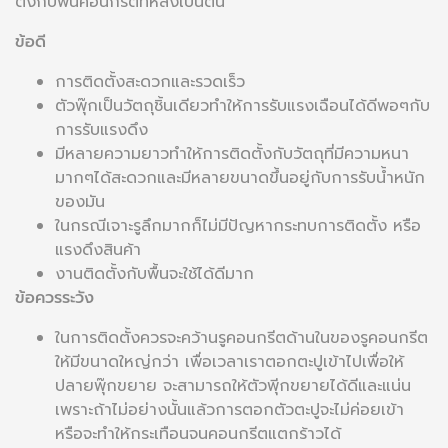
ตั้งกับพื้นคอนกรีตทีหลังเป็นต้น
ข้อดี
การติดตั้งสะดวกและรวดเร็ว
ตัวพุ๊กเป็นวัตถุชิ้นเดียวทําให้การรับแรงเฉือนได้ดีพอๆกับ
การรับแรงดึง
มีหลายความยาวทําให้การติดตั้งกับวัตถุที่มีความหนา
มากๆได้สะดวกและมีหลายขนาดขึ้นอยู่กับการรับนํ้าหนัก
ของมัน
ในกรณีเจาะรูลึกมากก็ไม่มีปัญหากระทบการติดตั้ง หรือ
แรงดึงสินค้า
งานติดตั้งกับพื้นจะใช้ได้ดีมาก
ข้อควรระวัง
ในการติดตั้งควรจะคว้านรูคอนกรีตด้านในของรูคอนกรีต
ให้มีขนาดใหญ่กว่า เพื่อเวลาเราตอกตะปูเข้าไปเพื่อให้
ปลายพุ๊กขยาย จะสามารถให้ตัวพุีกขยายได้ดีและแน่น
เพราะถ้าไม่อย่างนั้นแล้วการตอกตัวตะปูจะไม่ค่อยเข้า
หรือจะทําให้กระเทือนจนคอนกรีตแตกร้าวได้