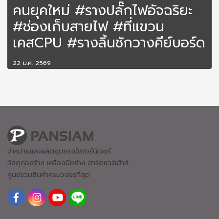
คนยุคใหม่ #รางปลั๊กไฟอัจฉริยะ
#ช่องเก็บสายไฟ #ที่แขวน
เคสCPU #รางลิ้นชักวางคีย์บอร์ด
22 ม.ค. 2569
จำหน่ายและผลิตอุปกรณ์เฟอร์นิเจอร์
วัสดุก่อสร้าง เครื่องมือช่าง ฮาร์ดแวร์
เฮ้าส์
ศูนย์รวมสินค้าครบวงจรที่สุด