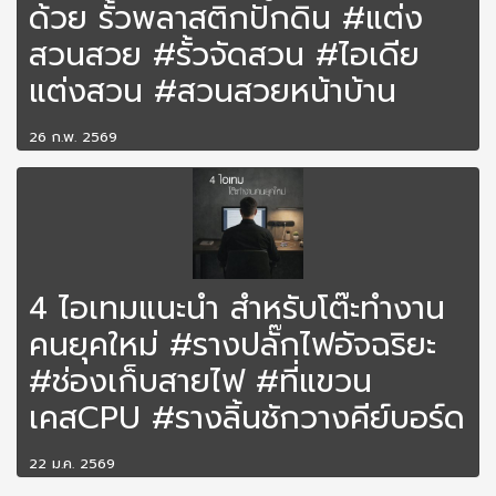
ด้วย รั้วพลาสติกปักดิน #แต่ง
สวนสวย #รั้วจัดสวน #ไอเดีย
แต่งสวน #สวนสวยหน้าบ้าน
26 ก.พ. 2569
4 ไอเทมแนะนำ สำหรับโต๊ะทำงาน
คนยุคใหม่ #รางปลั๊กไฟอัจฉริยะ
#ช่องเก็บสายไฟ #ที่แขวน
เคสCPU #รางลิ้นชักวางคีย์บอร์ด
22 ม.ค. 2569