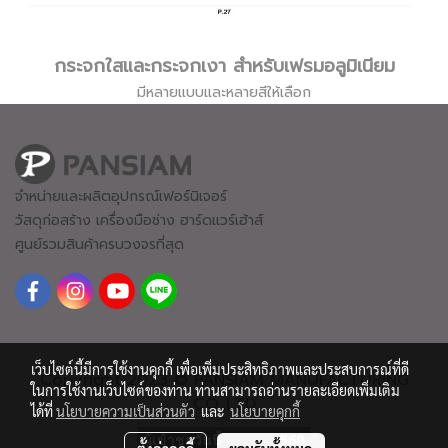
กระจกใสและกระจกเงา สำหรับเฟรมอลูมิเนียม
มีหลายแบบและหลายสีให้เลือก
จำหน่ายและผลิตอุปกรณ์เฟอร์นิเจอร์
วัสดุก่อสร้าง เครื่องมือช่าง ฮาร์ดแวร์
เฮ้าส์
ศูนย์รวมสินค้าครบวงจรที่สุด
เว็บไซต์นี้มีการใช้งานคุกกี้ เพื่อเพิ่มประสิทธิภาพและประสบการณ์ที่ดี
Copyright 2023 © PANSIAM MANUFACTURING
ในการใช้งานเว็บไซต์ของท่าน ท่านสามารถอ่านรายละเอียดเพิ่มเติม
CO.,LTD
ได้ที่
นโยบายความเป็นส่วนตัว
และ
นโยบายคุกกี้
ผู้เข้าชมวันนี้
560